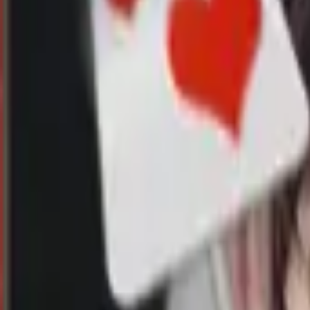
Lihat Col
Event Lomba
Akses WAP
HK
2319
hongkongpools
Kamis, 06 Agu
Buka
23.00