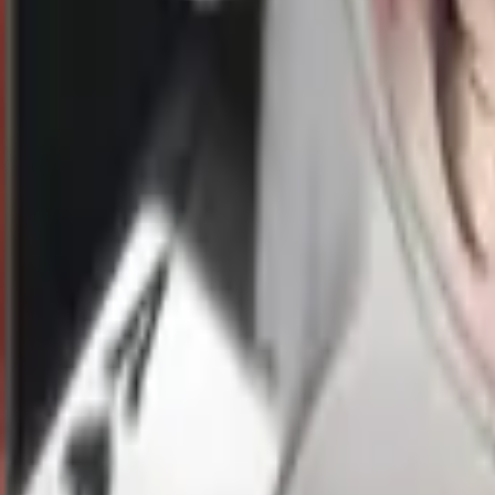
22.35
3
6
3
4
MP
2319
malibucitypools
Kamis, 06 Agu
Buka
00.00
23.50
4
0