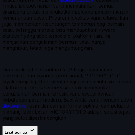
hingga jackpot harian yang menggiurkan, semua
dirancang untuk meningkatkan peluang pemain meraih
kemenangan besar. Program loyalitas yang ditawarkan
juga memberikan keuntungan tambahan bagi pemain
setia, sehingga mereka bisa mendapatkan reward
eksklusif yang tidak tersedia di platform lain. Ini
menjadikan pengalaman bermain tidak hanya
menghibur, tetapi juga menguntungkan.
Dengan kombinasi antara RTP tinggi, keamanan
maksimal, dan layanan profesional, VICTORYTOTO
layak menjadi pilihan utama bagi para pecinta slot online.
Platform ini terus berinovasi untuk memberikan
pengalaman bermain terbaik yang sesuai dengan
kebutuhan pasar modern. Bagi Anda yang mencari agen
slot online
resmi dengan performa optimal dan peluang
menang lebih besar, VICTORYTOTO adalah solusi tepat
yang patut dipertimbangkan.
Lihat Semua