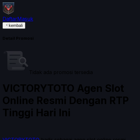
Daftar
Masuk
kembali
Detail Promosi
Tidak ada promosi tersedia
VICTORYTOTO Agen Slot
Online Resmi Dengan RTP
Tinggi Hari Ini
VICTORYTOTO
hadir sebagai agen slot online resmi