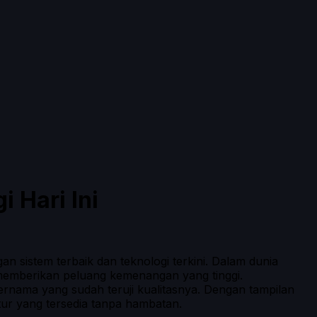
 Hari Ini
sistem terbaik dan teknologi terkini. Dalam dunia
 memberikan peluang kemenangan yang tinggi.
rnama yang sudah teruji kualitasnya. Dengan tampilan
tur yang tersedia tanpa hambatan.