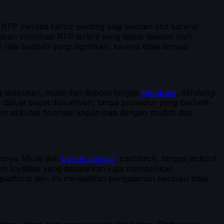
 RTP menjadi faktor penting bagi pemain slot karena
n informasi RTP terkini yang dapat diakses oleh
ilai tambah yang signifikan, karena tidak semua
dilakukan, mulai dari deposit hingga
withdraw
, dilindungi
dibuat cepat dan efisien, tanpa prosedur yang berbelit-
n aktivitas finansial kapan saja dengan mudah dan
inya. Mulai dari
bonus deposit
, cashback, hingga jackpot
 loyalitas yang ditawarkan juga memberikan
platform lain. Ini menjadikan pengalaman bermain tidak