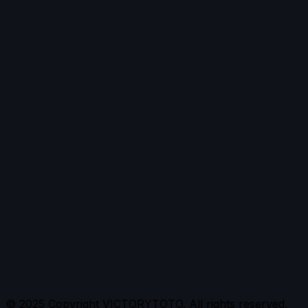
© 2025 Copyright
VICTORYTOTO
. All rights reserved.