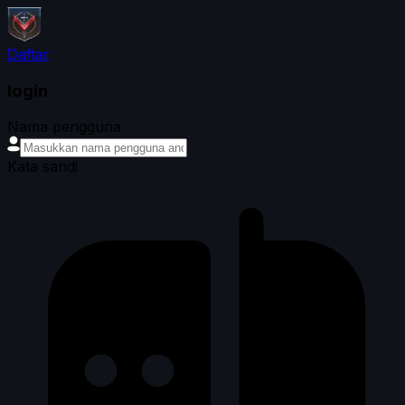
Daftar
login
Nama pengguna
Kata sandi