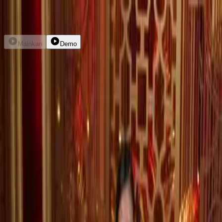
Daftar
Masuk
Mainkan
Demo
Dynasty Roulette
evolutiongaming
kembali
VICTORYTOTO Agen Slot
Online Resmi Dengan RTP
Tinggi Hari Ini
VICTORYTOTO
hadir sebagai agen slot online resmi
yang menawarkan pengalaman bermain modern dengan
dukungan sistem terbaik dan teknologi terkini. Dalam
dunia hiburan digital yang semakin berkembang, pemain
tentu menginginkan platform yang tidak hanya aman,
tetapi juga memberikan peluang kemenangan yang